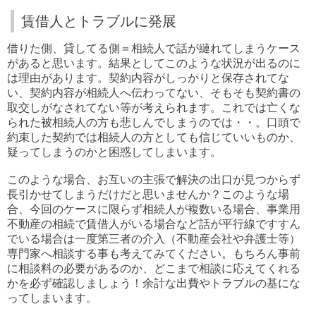
賃借人とトラブルに発展
借りた側、貸してる側＝相続人で話が縺れてしまうケース
があると思います。結果としてこのような状況が出るのに
は理由があります。契約内容がしっかりと保存されてな
い、契約内容が相続人へ伝わってない、そもそも契約書の
取交しがなされてない等が考えられます。これでは亡くな
られた被相続人の方も悲しんでしまうのでは・・。口頭で
約束した契約では相続人の方としても信じていいものか、
疑ってしまうのかと困惑してしまいます。
このような場合、お互いの主張で解決の出口が見つからず
長引かせてしまうだけだと思いませんか？このような場
合、今回のケースに限らず相続人が複数いる場合、事業用
不動産の相続で賃借人がいる場合など話が平行線ですすん
でいる場合は一度第三者の介入（不動産会社や弁護士等）
専門家へ相談する事も考えてみてください。もちろん事前
に相談料の必要があるのか、どこまで相談に応えてくれる
かを必ず確認しましょう！余計な出費やトラブルの基にな
ってしまいます。