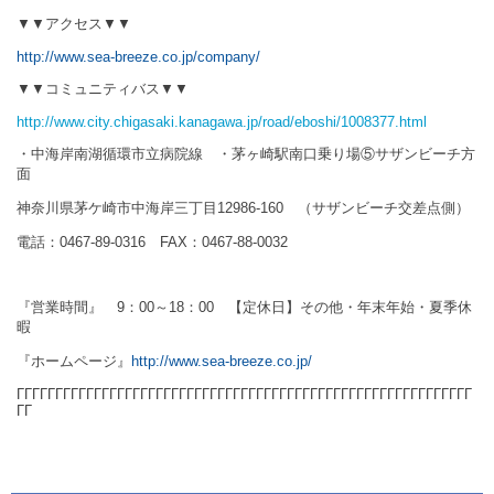
▼▼アクセス▼▼
http://www.sea-breeze.co.jp/company/
▼▼コミュニティバス▼▼
http://www.city.chigasaki.kanagawa.jp/road/eboshi/1008377.html
・中海岸南湖循環市立病院線 ・茅ヶ崎駅南口乗り場⑤サザンビーチ方
面
神奈川県茅ケ崎市中海岸三丁目
12986-160
（サザンビーチ交差点側）
電話：
0467-89-0316
FAX
：
0467-88-0032
『営業時間』
9
：
00
～
18
：
00
【定休日】その他・年末年始・夏季休
暇
『ホームページ』
http://www.sea-breeze.co.jp/
ΓΓΓΓΓΓΓΓΓΓΓΓΓΓΓΓΓΓΓΓΓΓΓΓΓΓΓΓΓΓΓΓΓΓΓΓ
ΓΓΓΓΓΓΓΓΓΓΓΓΓΓΓΓΓΓΓΓΓΓΓ
ΓΓ