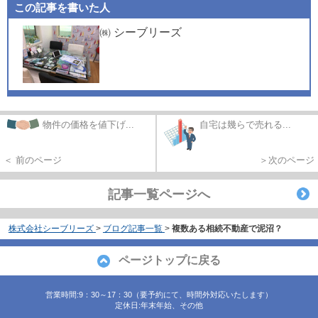
この記事を書いた人
㈱ シーブリーズ
物件の価格を値下げ...
自宅は幾らで売れる...
＜ 前のページ
＞次のページ
記事一覧ページへ
株式会社シーブリーズ
>
ブログ記事一覧
>
複数ある相続不動産で泥沼？
ページトップに戻る
営業時間:9：30～17：30（要予約にて、時間外対応いたします）
定休日:年末年始、その他