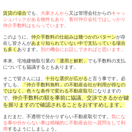
賃貸の場合
でも、
大家さんから
又は管理会社からの
キャッ
シュバックがある物件もあり、客付仲介会社ではしっかり
仲介手数料はもらっています。
このように、
仲介手数料の仕組みは幾つかのパターン
が存
在し皆さんが
あまり知られていない中で支払っている場合
も多く
あります。
別の機会にお話しできればと思います。
本来、宅地建物取引業の
「運用と解釈」
でも手数料の支払
についても協議するともあります。
そこで皆さんには、
十分な選択が広がる
と言う事です。必
ずしも、
「仲介手数料無料」の不動産会社が利用が得なの
ではなく、色々な条件で変わる不動産取引
になりますの
仲介手数料の額を事前に協議、交渉できるかが鍵
で、
を握りますので確認されることをおすすめします。
まだまだ、不透明で分かりずらい不動産取引です。
気にな
る事や分からない事は積極的に不動産会社へ質問をして利
用
するようにしましょう。