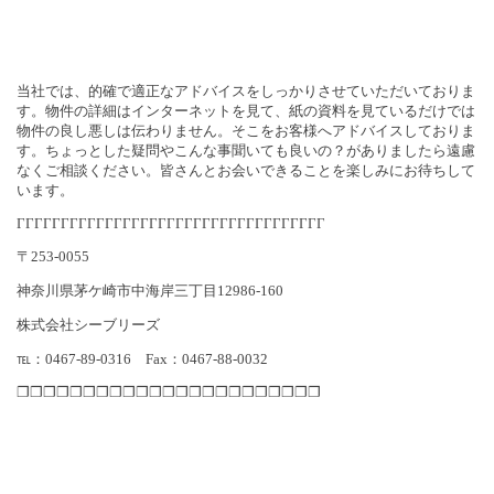
当社では、的確で適正なアドバイスをしっかりさせていただいておりま
す。物件の詳細はインターネットを見て、紙の資料を見ているだけでは
物件の良し悪しは伝わりません。そこをお客様へアドバイスしておりま
す。ちょっとした疑問やこんな事聞いても良いの？がありましたら遠慮
なくご相談ください。皆さんとお会いできることを楽しみにお待ちして
います。
ΓΓΓΓΓΓΓΓΓΓΓΓΓΓΓΓΓΓΓΓΓΓΓΓΓΓΓΓΓΓΓΓΓΓΓ
〒
253-0055
神奈川県茅ケ崎市中海岸三丁目
12986-160
株式会社シーブリーズ
℡：
0467-89-0316
Fax
：
0467-88-0032
❐❐❐❐❐❐❐❐❐❐❐❐❐❐❐❐❐❐❐❐❐❐❐