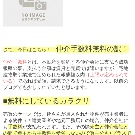
仲介手数料無料の訳！
さて、今日はこちら！
仲介手数料
とは、不動産を契約する仲介会社に支払う成功
報酬の事。支払う金額は賃貸と売買では違いますが、宅地
建物取引業法で定められた報酬額以内（
上限が定められて
いる
）であれば受領、請求できるようになります。
以前の
ブログでも少しふれていたと思います。
■無料にしているカラクリ
売買のケースでは、皆さんが購入された物件が売主業者に
よる物件（＊建売業者や地元工務店）の場合、仲介会社に
も
手数料
が支払われます。また、その際
売主と仲介会社と
の間で買主から手数料を受領しないので買主分も+プラスで