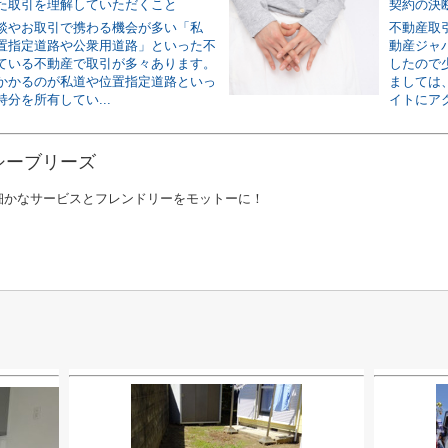
た取引を理解していただくこと
契約の決
談やお取引で携わる機会が多い「私
不動産取
置指定道路や公衆用道路」といった不
動産ジャ
ている不動産で取引が多々あります。
したので
かかるのが私道や位置指定道路といっ
ましては
分を所有してい...
イトにアク
シーブリーズ
細かなサービスとフレンドリーをモットーに！