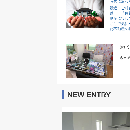
時代に沿っ
最近、ご相
道」、「位
動産に接し
ここで気に
た不動産の持
㈱ 
きめ
NEW ENTRY