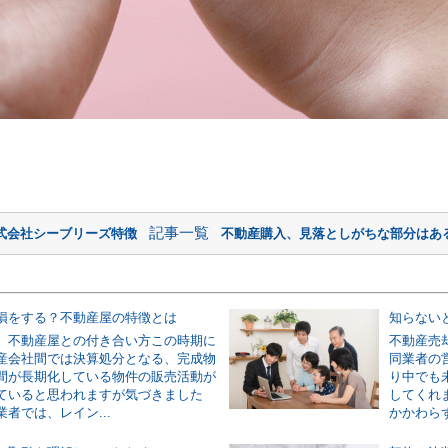
記事一覧
式会社シーブリーズ特徴
不動産購入、見落としがちな部分はある
損をする？不動産屋の特徴とは
、不動産屋との付き合い方この時期に
不動産売
産会社間では決算処分となる、完成物
同業者の
間が長期化している物件の販売活動が
り中でも
ていると思われますが気づきました
してくれ
者では、レイン...
かかわらず