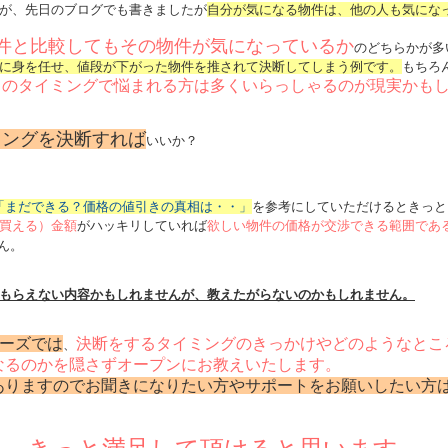
が、先日のブログでも書きましたが
自分が気になる物件は、他の人も気にな
件と比較してもその物件が気になっているか
のどちらかが多
に身を任せ、値段が下がった物件を推されて決断してしまう例です。
もちろ
このタイミングで悩まれる方は多くいらっしゃるのが現実かも
ミングを決断すれば
いいか？
「まだできる？価格の値引きの真相は・・」
を参考にしていただけるときっと
買える）金額
がハッキリしていれば
欲しい物件の価格が交渉できる範囲であ
ん。
もらえない内容かもしれませんが、教えたがらないのかもしれません。
ーズでは
決断をするタイミングのきっかけやどのようなとこ
、
なるのかを隠さずオープンにお教えいたします。
ありますのでお聞きになりたい方やサポートをお願いしたい方