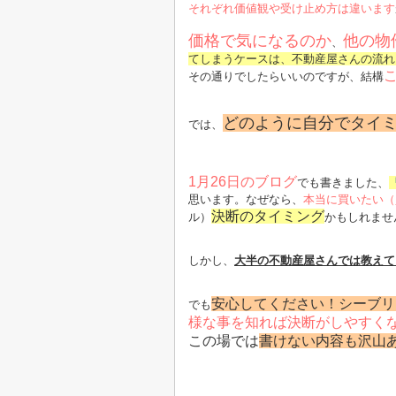
それぞれ価値観や受け止め方は違います
価格で気になるのか
他の物
、
てしまうケースは、不動産屋さんの流れ
その通りでしたらいいのですが、結構
どのように自分でタイ
では、
1月26日のブログ
でも書きました、
思います。なぜなら、
本当に買いたい（
決断のタイミング
ル）
かもしれませ
しかし、
大半の不動産屋さんでは教えて
安心してください！シーブリ
でも
様な事を知れば決断がしやすく
この場では
書けない内容も沢山