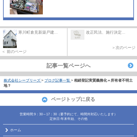
寒川町倉見新築戸建...
改正民法、施行決定...
＞次のページ
＜ 前のページ
記事一覧ページへ
株式会社シーブリーズ
>
ブログ記事一覧
>
相続登記実質義務化＝所有者不明土
地？
ページトップに戻る
営業時間:9：30～17：30（要予約にて、時間外対応いたします）
定休日:年末年始、その他
ホーム