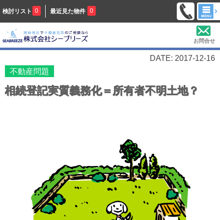
0
0
検討リスト
最近見た物件
お問合せ
DATE: 2017-12-16
不動産問題
相続登記実質義務化＝所有者不明土地？