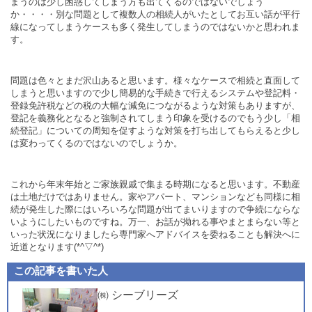
まうのは少し困惑してしまう方も出てくるのではないでしょう
か・・・・別な問題として複数人の相続人がいたとしてお互い話が平行
線になってしまうケースも多く発生してしまうのではないかと思われま
す。
問題は色々とまだ沢山あると思います。様々なケースで相続と直面して
しまうと思いますので少し簡易的な手続きで行えるシステムや登記料・
登録免許税などの税の大幅な減免につながるような対策もありますが、
登記を義務化となると強制されてしまう印象を受けるのでもう少し「相
続登記」についての周知を促すような対策を打ち出してもらえると少し
は変わってくるのではないのでしょうか。
これから年末年始とご家族親戚で集まる時期になると思います。不動産
は土地だけではありません。家やアパート、マンションなども同様に相
続が発生した際にはいろいろな問題が出てまいりますので争続にならな
いようにしたいものですね。万一、お話が拗れる事やまとまらない等と
いった状況になりましたら専門家へアドバイスを委ねることも解決へに
近道となります(*^▽^*)
この記事を書いた人
㈱ シーブリーズ