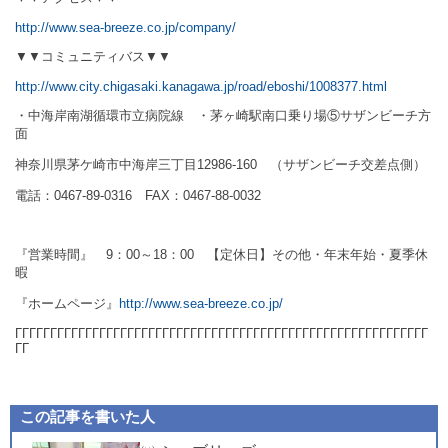
http://www.sea-breeze.co.jp/company/
▼▼コミュニティバス▼▼
http://www.city.chigasaki.kanagawa.jp/road/eboshi/1008377.html
・中海岸南湖循環市立病院線 ・茅ヶ崎駅南口乗り場⑤サザンビーチ方
面
神奈川県茅ケ崎市中海岸三丁目
12986-160
（サザンビーチ交差点側）
電話：
0467-89-0316
FAX
：
0467-88-0032
『営業時間』
9
：
00
～
18
：
00
【定休日】その他・年末年始・夏季休
暇
『ホームページ』
http://www.sea-breeze.co.jp/
ΓΓΓΓΓΓΓΓΓΓΓΓΓΓΓΓΓΓΓΓΓΓΓΓΓΓΓΓΓΓΓΓΓΓΓΓ
ΓΓΓΓΓΓΓΓΓΓΓΓΓΓΓΓΓΓΓΓΓΓΓ
ΓΓ
この記事を書いた人