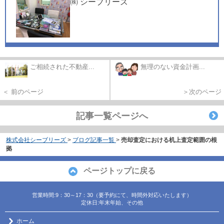
㈱ シーブリーズ
ご相続された不動産...
無理のない資金計画...
＜ 前のページ
＞次のページ
記事一覧ページへ
株式会社シーブリーズ
>
ブログ記事一覧
>
売却査定における机上査定範囲の根
拠
ページトップに戻る
営業時間:9：30～17：30（要予約にて、時間外対応いたします）
定休日:年末年始、その他
ホーム