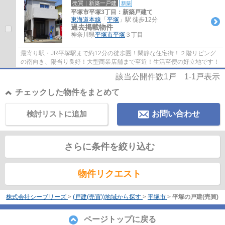
売買｜新築一戸建
新築
平塚市平塚3丁目：新築戸建て
東海道本線
「
平塚
」駅 徒歩12分
過去掲載物件
神奈川県
平塚市
平塚
３丁目
最寄り駅・JR平塚駅まで約12分の徒歩圏！閑静な住宅街！２階リビング
の南向き、陽当り良好！大型商業店舗まで至近！生活至便の好立地です！
該当公開件数
1
戸
1-1
戸表示
チェックした物件をまとめて
検討リストに追加
お問い合わせ
さらに条件を絞り込む
物件リクエスト
株式会社シーブリーズ
>
(戸建(売買))地域から探す
>
平塚市
>
平塚の戸建(売買)
ページトップに戻る