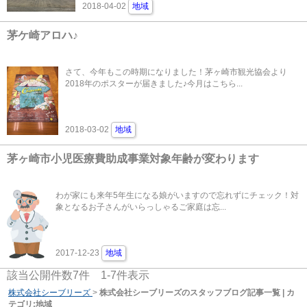
2018-04-02
地域
茅ケ崎アロハ♪
さて、今年もこの時期になりました！茅ヶ崎市観光協会より
2018年のポスターが届きました♪今月はこちら...
2018-03-02
地域
茅ヶ崎市小児医療費助成事業対象年齢が変わります
わが家にも来年5年生になる娘がいますので忘れずにチェック！対
象となるお子さんがいらっしゃるご家庭は忘...
2017-12-23
地域
該当公開件数
7
件
1-7
件表示
株式会社シーブリーズ
>
株式会社シーブリーズのスタッフブログ記事一覧 | カ
テゴリ:地域