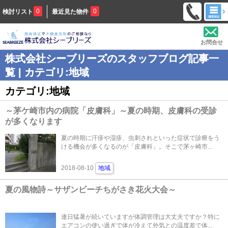
0
0
検討リスト
最近見た物件
お問合せ
株式会社シーブリーズのスタッフブログ記事一
覧 | カテゴリ:地域
カテゴリ:地域
～茅ケ崎市内の病院「皮膚科」～夏の時期、皮膚科の受診
が多くなります
夏の時期に汗疹や湿疹、虫刺されといった症状で診療をう
ける機会が多くなるのが「皮膚科」。そこで茅ヶ崎市...
2018-08-10
地域
夏の風物詩～サザンビーチちがさき花火大会～
連日猛暑が続いていますが体調管理は大丈夫ですか？特に
エアコンの使い過ぎで体が冷えて外気との温度差で体...