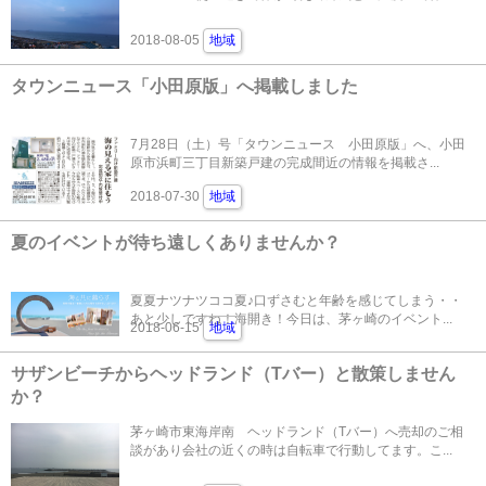
2018-08-05
地域
タウンニュース「小田原版」へ掲載しました
7月28日（土）号「タウンニュース 小田原版」へ、小田
原市浜町三丁目新築戸建の完成間近の情報を掲載さ...
2018-07-30
地域
夏のイベントが待ち遠しくありませんか？
夏夏ナツナツココ夏♪口ずさむと年齢を感じてしまう・・
あと少しですね！海開き！今日は、茅ヶ崎のイベント...
2018-06-15
地域
サザンビーチからヘッドランド（Tバー）と散策しません
か？
茅ヶ崎市東海岸南 ヘッドランド（Tバー）へ売却のご相
談があり会社の近くの時は自転車で行動してます。こ...