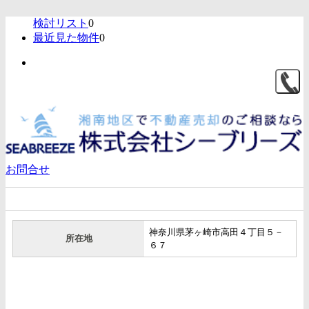
検討リスト
0
最近見た物件
0
お問合せ
そうてつローゼン高田店
神奈川県茅ヶ崎市高田４丁目５－
所在地
６７