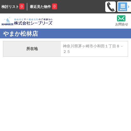
0
0
検討リスト
最近見た物件
お問合せ
やまか松林店
神奈川県茅ヶ崎市小和田１丁目８－
所在地
２５