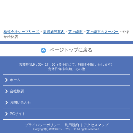
株式会社シーブリーズ
>
周辺施設案内
>
茅ヶ崎市
>
茅ヶ崎市のスーパー
>
やま
か松林店
ページトップに戻る
営業時間:9：30～17：30（要予約にて、時間外対応いたします）
定休日:年末年始、その他
ホーム
会社概要
お問い合わせ
PCサイト
プライバシーポリシー
利用規約
｜アクセスマップ
｜
Copyright(c) 株式会社シーブリーズ All rights reserved.