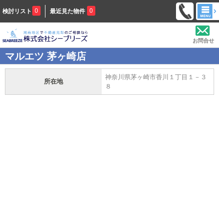
0
0
検討リスト
最近見た物件
お問合せ
マルエツ 茅ヶ崎店
神奈川県茅ヶ崎市香川１丁目１－３
所在地
８