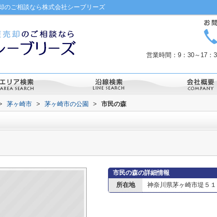
却のご相談なら株式会社シーブリーズ
営業時間：9：30～17
>
茅ヶ崎市
>
茅ヶ崎市の公園
>
市民の森
市民の森の詳細情報
所在地
神奈川県茅ヶ崎市堤５１