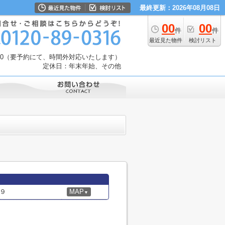
最終更新：2026年08月08日
00
00
件
件
最近見た物件
検討リスト
：30（要予約にて、時間外対応いたします）
定休日：年末年始、その他
９
MAP
▼