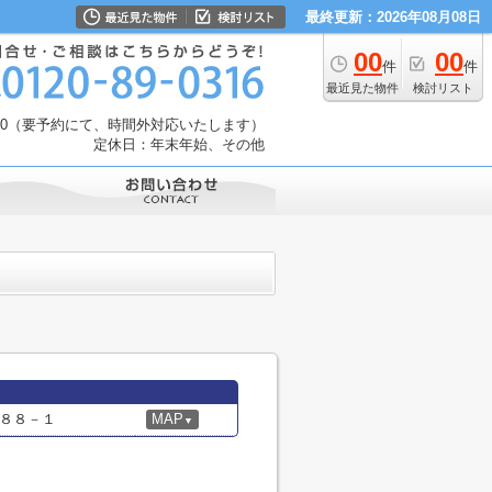
最終更新：2026年08月08日
00
00
件
件
最近見た物件
検討リスト
：30（要予約にて、時間外対応いたします）
定休日：年末年始、その他
８８－１
MAP
▼