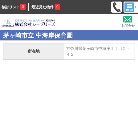
0
0
検討リスト
最近見た物件
お問合せ
茅ヶ崎市立 中海岸保育園
神奈川県茅ヶ崎市中海岸１丁目２－
所在地
４２