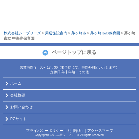
株式会社シーブリーズ
>
周辺施設案内
>
茅ヶ崎市
>
茅ヶ崎市の保育園
>
茅ヶ崎
市立 中海岸保育園
ページトップに戻る
営業時間:9：30～17：30（要予約にて、時間外対応いたします）
定休日:年末年始、その他
ホーム
会社概要
お問い合わせ
PCサイト
プライバシーポリシー
利用規約
｜アクセスマップ
｜
Copyright(c) 株式会社シーブリーズ All rights reserved.