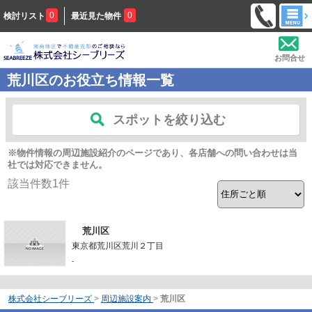
0
0
検討リスト
最近見た物件
お問合せ
荒川区のお役立ち情報一覧
スポットを絞り込む
※物件情報の周辺施設紹介のページであり、各店舗への問い合わせは当
社では対応できません。
該当件数
1
件
荒川区
東京都荒川区荒川２丁目
-
株式会社シーブリーズ
>
周辺施設案内
>
荒川区